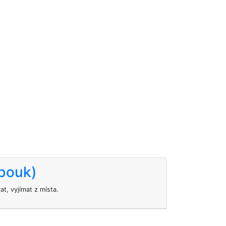
obouk)
t, vyjímat z místa.