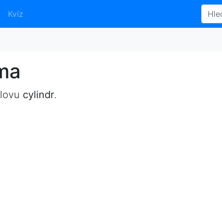
Kvíz
yma
slovu
cylindr
.