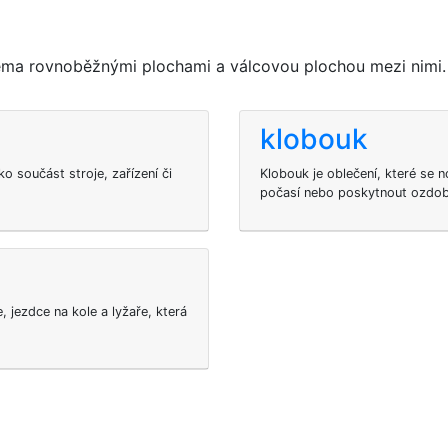
věma rovnoběžnými plochami a válcovou plochou mezi nimi.
klobouk
ko součást stroje, zařízení či
Klobouk je oblečení, které se no
počasí nebo poskytnout ozdob
, jezdce na kole a lyžaře, která