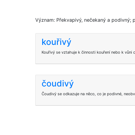
Význam: Překvapivý, nečekaný a podivný; př
kouřivý
Kouřivý se vztahuje k činnosti kouření nebo k vůni
čoudivý
Čoudivý se odkazuje na něco, co je podivné, neob