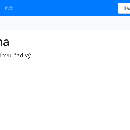
Kvíz
ma
slovu
čadivý
.