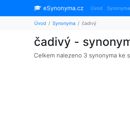
eSynonyma.cz
Úvod
Synonyma
Úvod
Synonyma
čadivý
čadivý - synony
Celkem nalezeno 3 synonyma ke 