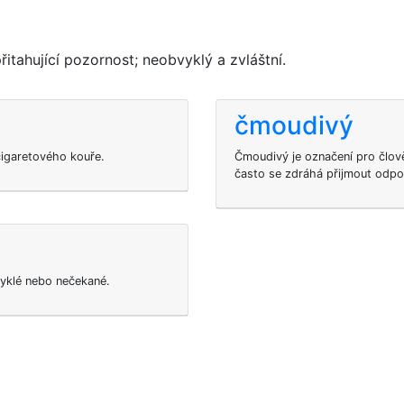
itahující pozornost; neobvyklý a zvláštní.
čmoudivý
 cigaretového kouře.
Čmoudivý je označení pro člov
často se zdráhá přijmout odpo
vyklé nebo nečekané.