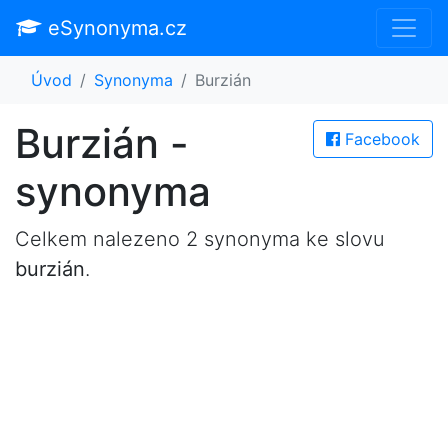
eSynonyma.cz
Úvod
Synonyma
Burzián
Burzián -
Facebook
synonyma
Celkem nalezeno 2 synonyma ke slovu
burzián
.